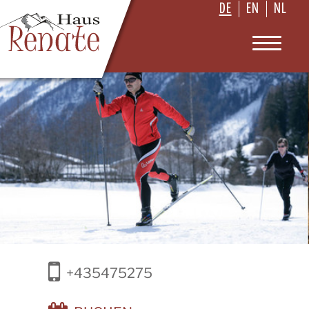
DE
EN
NL
Toggle
navigat
+435475275